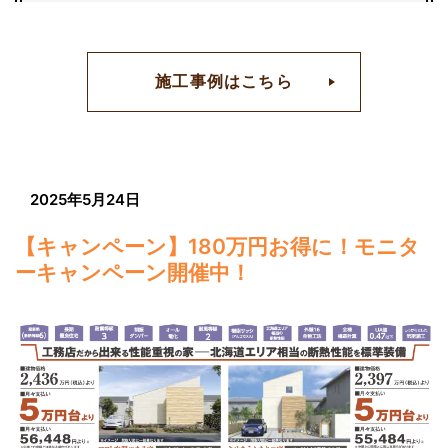
C
施工事例はこちら
O
2025年5月24日
N
【キャンペーン】180万円お得に！モニタ
ーキャンペーン開催中！
T
E