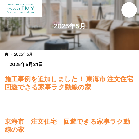
2025年5月
ホーム
2025年5月
2025年5月31日
施工事例を追加しました！ 東海市 注文住宅
回遊できる家事ラク動線の家
東海市 注文住宅 回遊できる家事ラク動
線の家