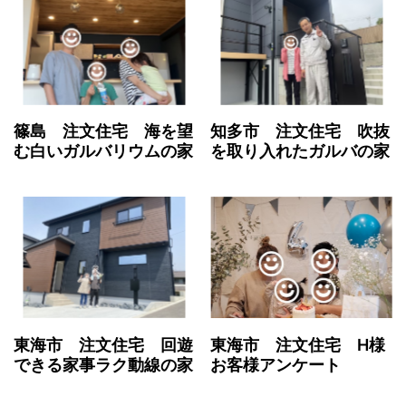
篠島 注文住宅 海を望
知多市 注文住宅 吹抜
む白いガルバリウムの家
を取り入れたガルバの家
東海市 注文住宅 回遊
東海市 注文住宅 H様
できる家事ラク動線の家
お客様アンケート