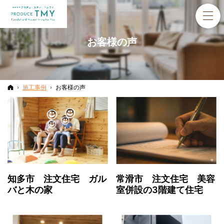
お客様の声
ホーム
施工事例
お客様の声
知多市 注文住宅 ガル
常滑市 注文住宅 美容
バと木の家
室併設の3階建て住宅