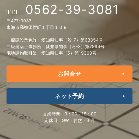
0562-39-3081
〒477-0037
東海市高横須賀町１丁目１０９
一般建設業免許 愛知県知事（般-7）第63854号
二級建築士事務所 愛知県知事（ろ-3）第7594号
宅地建物取引業 愛知県知事（5）第19360号
お問合せ
ネット予約
営業時間
9：00～18：00
定休日
GW・お盆・正月