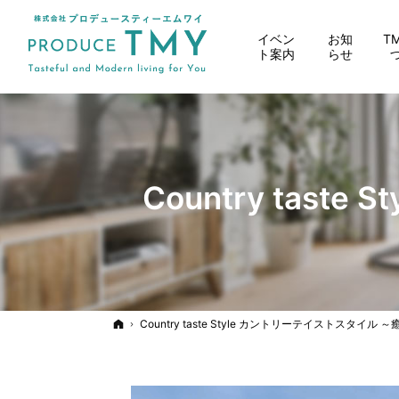
イベン
お知
T
ト案内
らせ
Country tas
ホーム
Country taste Style カントリーテイストスタイル 