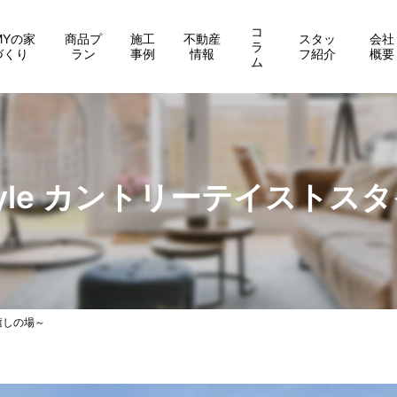
コ
MYの家
商品プ
施工
不動産
スタッ
会社
ラ
づくり
ラン
事例
情報
フ紹介
概要
ム
te Style カントリーテイス
～癒しの場～