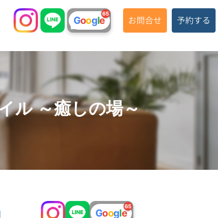
65
G
o
o
g
l
e
トスタイル ～癒しの場～
Country tas
65
G
o
o
g
l
e