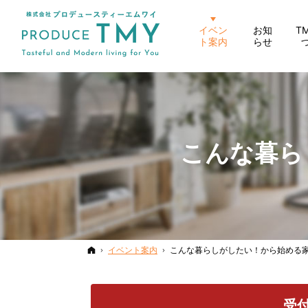
イベン
お知
T
ト案内
らせ
こんな暮ら
ホーム
イベント案内
こんな暮らしがしたい！から始める
受