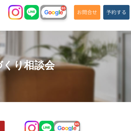
65
G
o
o
g
l
e
づくり相談会
こんな暮らしがし
65
G
o
o
g
l
e