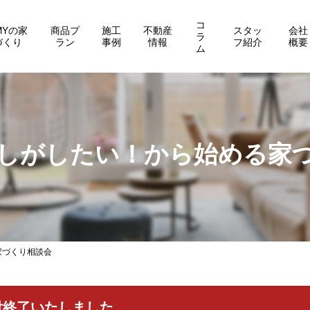
コ
MYの家
商品プ
施工
不動産
スタッ
会社
ラ
づくり
ラン
事例
情報
フ紹介
概要
ム
しがしたい！から始める家
家づくり相談会
付終了いたしました。