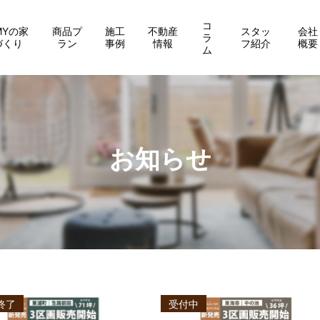
コ
MYの家
商品プ
施工
不動産
スタッ
会社
ラ
づくり
ラン
事例
情報
フ紹介
概要
ム
お知らせ
終了
受付中