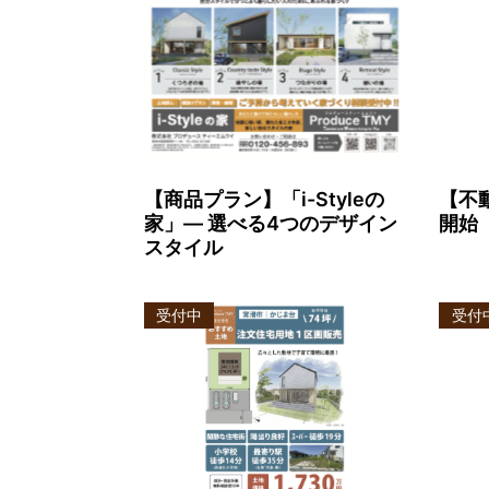
【商品プラン】「i-Styleの
【不
家」― 選べる4つのデザイン
開始
スタイル
受付中
受付