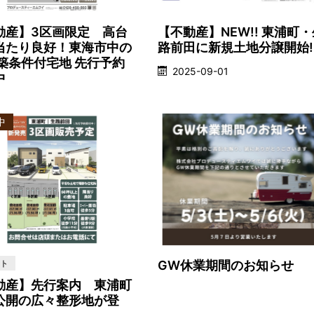
動産】3区画限定 高台
【不動産】NEW!! 東浦町・
当たり良好！東海市中の
路前田に新規土地分譲開始!
建築条件付宅地 先行予約
2025-09-01
中
中
ト
GW休業期間のお知らせ
動産】先行案内 東浦町
公開の広々整形地が登