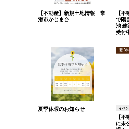
【不動産】新規土地情報 常
【不
滑市かじま台
で陽
池 
受付
受付
イベン
夏季休暇のお知らせ
【不
に未