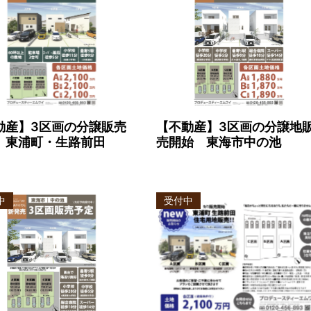
動産】3区画の分譲販売
【不動産】3区画の分譲地
 東浦町・生路前田
売開始 東海市中の池
中
受付中