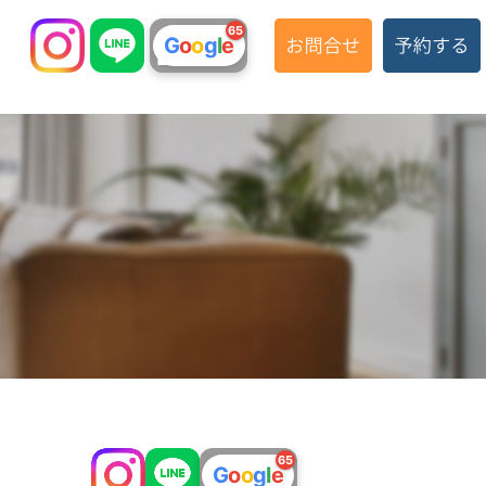
65
G
o
o
g
l
e
お知らせ
65
G
o
o
g
l
e