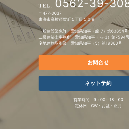
0562-39-30
〒477-0037
東海市高横須賀町１丁目１０９
一般建設業免許 愛知県知事（般-7）第63854号
二級建築士事務所 愛知県知事（ろ-3）第7594
宅地建物取引業 愛知県知事（5）第19360号
お問合せ
ネット予約
営業時間
9：00～18：00
定休日
GW・お盆・正月