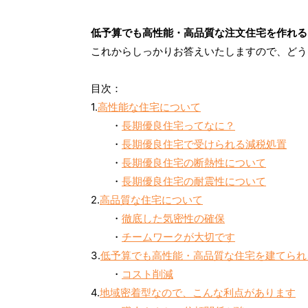
低予算でも高性能・高品質な注文住宅を作れる
これからしっかりお答えいたしますので、どう
目次：
1.
高性能な住宅について
・
長期優良住宅ってなに？
・
長期優良住宅で受けられる減税処置
・
長期優良住宅の断熱性について
・
長期優良住宅の耐震性について
2.
高品質な住宅について
・
徹底した気密性の確保
・
チームワークが大切です
3.
低予算でも高性能・高品質な住宅を建てられ
・
コスト削減
4.
地域密着型なので、こんな利点があります