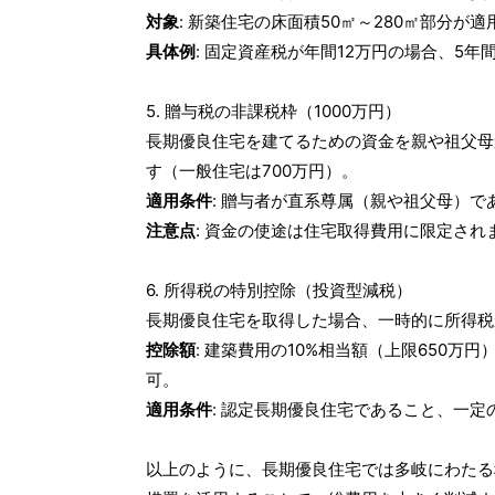
対象
: 新築住宅の床面積50㎡～280㎡部分が適
具体例
: 固定資産税が年間12万円の場合、5
5. 贈与税の非課税枠（1000万円）
長期優良住宅を建てるための資金を親や祖父母
す（一般住宅は700万円）。
適用条件
: 贈与者が直系尊属（親や祖父母）で
注意点
: 資金の使途は住宅取得費用に限定され
6. 所得税の特別控除（投資型減税）
長期優良住宅を取得した場合、一時的に所得税
控除額
: 建築費用の10%相当額（上限650
可。
適用条件
: 認定長期優良住宅であること、一
以上のように、長期優良住宅では多岐にわたる