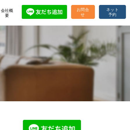
お問合
ネット
会社概
せ
予約
要
プロデュースティ