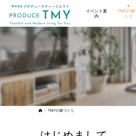
イベント案
TMYの家
内
くり
ホーム
TMYの家づくり
はじめまして。