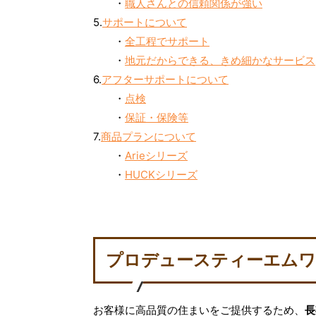
・
職人さんとの信頼関係が強い
5.
サポートについて
・
全工程でサポート
・
地元だからできる、きめ細かなサービス
6.
アフターサポートについて
・
点検
・
保証・保険等
7.
商品プランについて
・
Arieシリーズ
・
HUCKシリーズ
プロデュースティーエムワ
お客様に高品質の住まいをご提供するため、
長