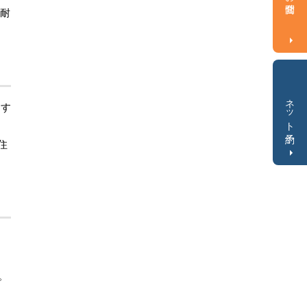
と耐
ネット予約
定す
住
。