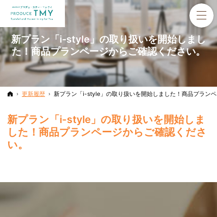
新プラン「i-style」の取り扱いを開始しまし
た！商品プランページからご確認ください。
ホーム
更新履歴
新プラン「i-style」の取り扱いを開始しました！商品プラ
新プラン「i-style」の取り扱いを開始しま
した！商品プランページからご確認くださ
い。