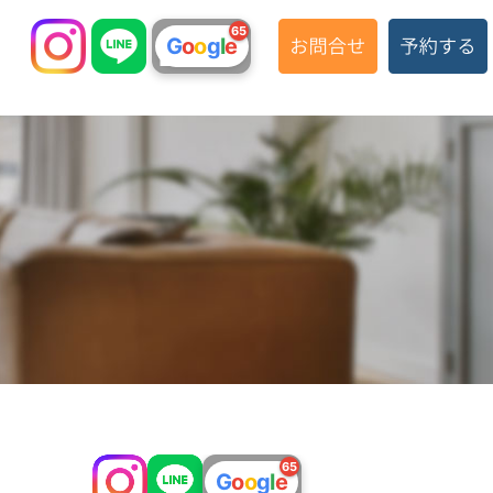
65
G
o
o
g
l
e
65
G
o
o
g
l
e