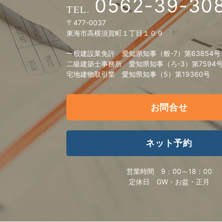
0562-39-30
〒477-0037
東海市高横須賀町１丁目１０９
一般建設業免許 愛知県知事（般-7）第63854号
二級建築士事務所 愛知県知事（ろ-3）第7594
宅地建物取引業 愛知県知事（5）第19360号
お問合せ
ネット予約
営業時間
9：00～18：00
定休日
GW・お盆・正月