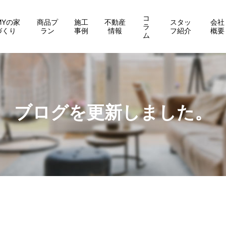
コ
MYの家
商品プ
施工
不動産
スタッ
会社
ラ
づくり
ラン
事例
情報
フ紹介
概要
ム
ブログを更新しました。