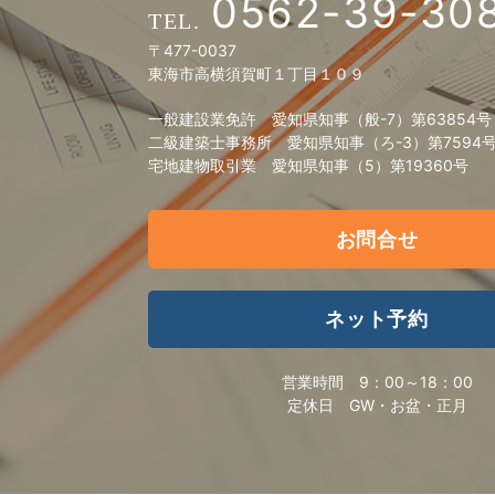
0562-39-30
〒477-0037
東海市高横須賀町１丁目１０９
一般建設業免許 愛知県知事（般-7）第63854号
二級建築士事務所 愛知県知事（ろ-3）第7594
宅地建物取引業 愛知県知事（5）第19360号
お問合せ
ネット予約
営業時間
9：00～18：00
定休日
GW・お盆・正月