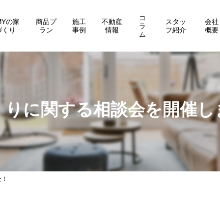
コ
MYの家
商品プ
施工
不動産
スタッ
会社
ラ
づくり
ラン
事例
情報
フ紹介
概要
ム
くりに関する相談会を開催し
た！