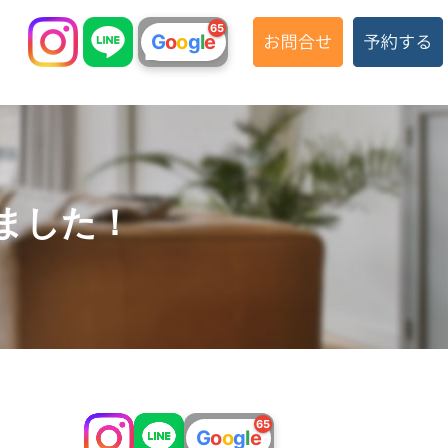
65
G
o
o
g
l
e
ました！
65
G
o
o
g
l
e