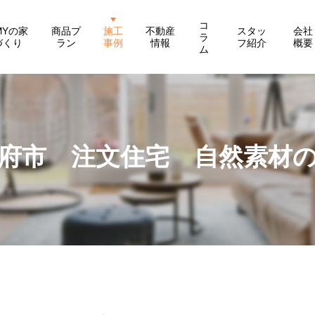
コ
MYの家
商品プ
施工
不動産
スタッ
会社
ラ
づくり
ラン
事例
情報
フ紹介
概要
ム
府市 注文住宅 自然素材