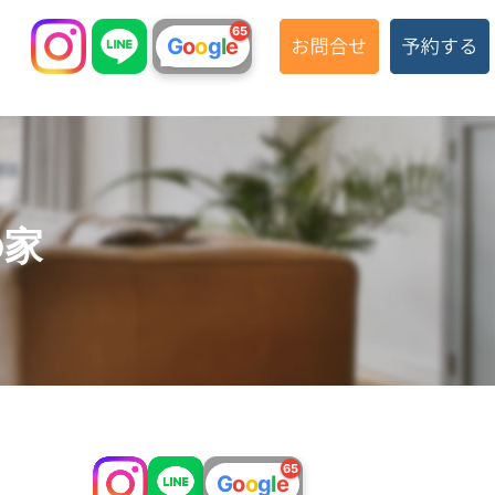
65
G
o
o
g
l
e
の家
65
G
o
o
g
l
e