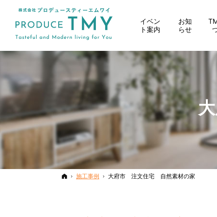
イベン
お知
T
ト案内
らせ
大
ホーム
施工事例
大府市 注文住宅 自然素材の家